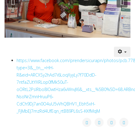
Previous
Nex
https://www.facebook.com/prendersicurapn/photos/pcb.7
type=3&__tn__=HH-
R&eid=ARCXSy2hAd7i6LoqXyyLy7f70DdD-
7ntfaZUtYXRLop0fMk50uT-
oORtL2PsIRbo8IOwtHza6vWnvJl6&__xts__%5B0%5D=68.ARBn
NsoNrZmnHruuP6-
CdCh9Dj7an0O4uU5vVhQBHV1_Ebh5xH-
_FjMbEJ7mzRd4UfEqn_rtB89PL6sS-KKfMqM