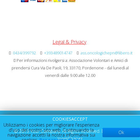
Legal & Privacy
0434/399792
+393489014747
ass.oncologichepn@libero.it
Per informazioni rivolgersi a: Associazione Volontari e Amici di
prendersi Cura Via De Paoli, 19, 33170, Pordenone - dal lunedì al
venerdì dalle 9.00 alle 12.00
COOKIESACCEPT
Utilizziamo i cookies per migliorare l'esperienza
d'uso del nostro sito web. Continuando la
© 2015 Your Company. All Rights Reserved. Designed By
Ok
navigazione accetti la nostra informativa sui
JoomShaper
cookies.
Per saperne di piu'